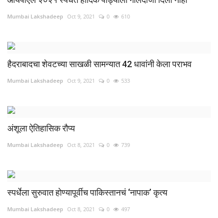
व्यवसाय
Mumbai Lakshadeep
Oct 9, 2021
0
610
संपादकीय
हैदराबादचा शेवटच्या साखळी सामन्यात 42 धावांनी केला पराभव
क्रीडा
Mumbai Lakshadeep
Oct 9, 2021
0
533
इपेपर
महाराष्ट्र
अंशूला ऐतिहासिक रौप्य
गुन्हा
Mumbai Lakshadeep
Oct 8, 2021
0
739
फोटो गॅलरी
Language
स्पर्धेला सुरुवात होण्यापूर्वीच पाकिस्तानचं ‘नापाक’ कृत्य
English
Marathi
Mumbai Lakshadeep
Oct 8, 2021
0
497