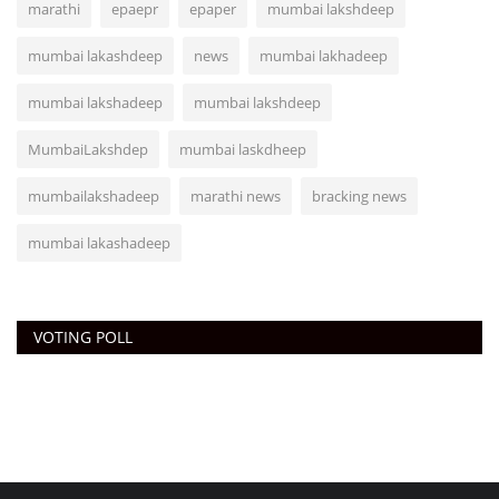
marathi
epaepr
epaper
mumbai lakshdeep
mumbai lakashdeep
news
mumbai lakhadeep
mumbai lakshadeep
mumbai lakshdeep
MumbaiLakshdep
mumbai laskdheep
mumbailakshadeep
marathi news
bracking news
mumbai lakashadeep
VOTING POLL