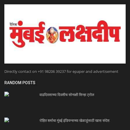
Directly contact on +91 98206 39237 for epaper and advertisement
RANDOM POSTS
वाढदिवसाच्या दिवशीच सोनाक्षी सिन्हा ट्रोल
रोहित शर्माचा मुंबई इंडियन्सच्या खेळाडूंसाठी खास संदेश