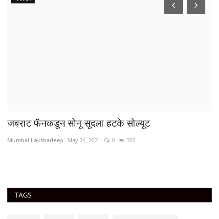
जबराट फॅनकडून सोनू सूदला हटके सोल्यूट
मु
Mumbai Lakshadeep
May 24, 2021
0
302
Mu
TAGS