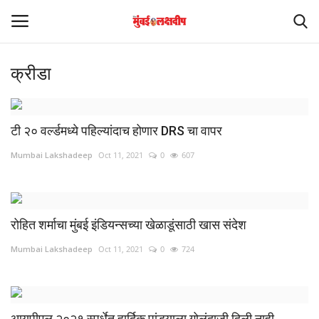
क्रीडा
Login
Register
Home
टी २० वर्ल्डमध्ये पहिल्यांदाच होणार DRS चा वापर
Mumbai Lakshadeep
Oct 11, 2021
0
607
आंतरराष्ट्रीय
मनोरंजन
रोहित शर्माचा मुंबई इंडियन्सच्या खेळाडूंसाठी खास संदेश
Contact
Mumbai Lakshadeep
Oct 11, 2021
0
724
राज्य
राजकारण
आयपीएल २०२१ स्पर्धेत हार्दिक पांड्याला गोलंदाजी दिली नाही