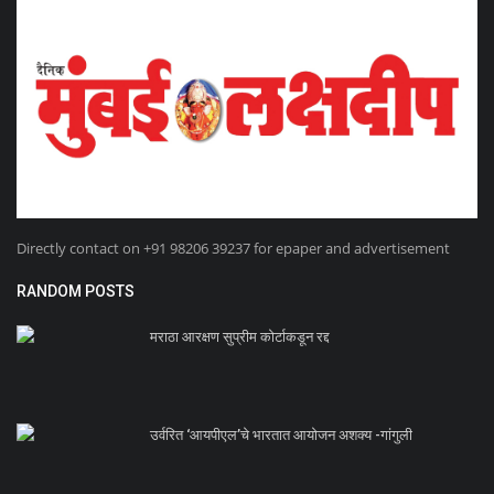
Directly contact on +91 98206 39237 for epaper and advertisement
RANDOM POSTS
मराठा आरक्षण सुप्रीम कोर्टाकडून रद्द
उर्वरित ‘आयपीएल’चे भारतात आयोजन अशक्य -गांगुली